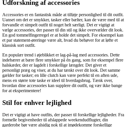
Udforskning af accessories
Accessories er en fantastisk måde at tilføje personlighed til dit outfit.
Uanset om det er smykker, tasker eller bælter, kan de være med til at
forvandle et simpelt outfit til noget helt særligt. Det er vigtigt at
vælge accessories, der passer til din stil og ikke overvælder dit look.
En god tommelfingerregel er at holde det simpelt. For eksempel kan
et par statement-øreringe være alt, hvad du behøver for at løfte et
klassisk sort outfit.
En populær trend i øjeblikket er lag-på-lag med accessories. Dette
indebærer at bære flere smykker på én gang, som for eksempel flere
halskæder, der er lagdelt i forskellige længder. Det giver et
personligt præg og viser, at du har tænkt over dit look. Det samme
gælder for tasker; en lille clutch kan være perfekt til en aften ude,
mens en større tote taske er ideel til hverdagsbrug. Tænk over,
hvordan dine accessories kan supplere dit outfit, og vær ikke bange
for at eksperimentere!
Stil for enhver lejlighed
Det er vigtigt at have outfits, der passer til forskellige lejligheder. Fra
formelle begivenheder til afslappede weekendudflugter, din
garderobe bør være alsidig nok til at imødekomme forskellige