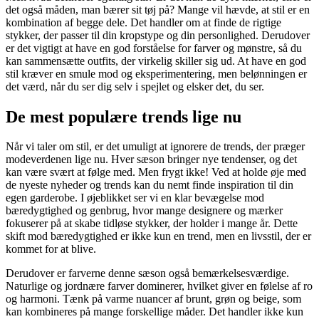
det også måden, man bærer sit tøj på? Mange vil hævde, at stil er en
kombination af begge dele. Det handler om at finde de rigtige
stykker, der passer til din kropstype og din personlighed. Derudover
er det vigtigt at have en god forståelse for farver og mønstre, så du
kan sammensætte outfits, der virkelig skiller sig ud. At have en god
stil kræver en smule mod og eksperimentering, men belønningen er
det værd, når du ser dig selv i spejlet og elsker det, du ser.
De mest populære trends lige nu
Når vi taler om stil, er det umuligt at ignorere de trends, der præger
modeverdenen lige nu. Hver sæson bringer nye tendenser, og det
kan være svært at følge med. Men frygt ikke! Ved at holde øje med
de nyeste nyheder og trends kan du nemt finde inspiration til din
egen garderobe. I øjeblikket ser vi en klar bevægelse mod
bæredygtighed og genbrug, hvor mange designere og mærker
fokuserer på at skabe tidløse stykker, der holder i mange år. Dette
skift mod bæredygtighed er ikke kun en trend, men en livsstil, der er
kommet for at blive.
Derudover er farverne denne sæson også bemærkelsesværdige.
Naturlige og jordnære farver dominerer, hvilket giver en følelse af ro
og harmoni. Tænk på varme nuancer af brunt, grøn og beige, som
kan kombineres på mange forskellige måder. Det handler ikke kun