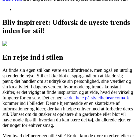
Bliv inspireret: Udforsk de nyeste trends
inden for stil!
En rejse ind i stilen
At finde sin egen stil kan være en udfordrende, men også en utrolig
spændende rejse. Stil er ikke blot et spørgsmål om at klæde sig
pænt; det handler om at udtrykke sin personlighed, sine værdier og
sin kreativitet. I dagens verden, hvor mode og trends konstant
skifter, er det vigtigt at finde inspiration og at vide, hvad der virkelig
fungerer for en selv. Det er her,
se det hele på stylethebear.com/dk
kommer ind i billedet. Denne hjemmeside er en skattekiste af
informationer og ideer, der kan hjælpe enhver med at forbedre deres
stil. Uanset om du ønsker at opdatere din garderobe eller blot vil
have nogle tips til, hvordan du kan bære det tøj, du allerede ejer, er
der noget for enhver smag.
Men hvad definerer egentlig stil? Er det kun de dyre mærker, eller er