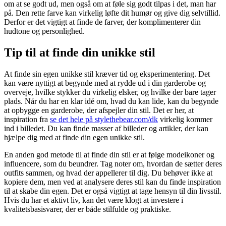
om at se godt ud, men også om at føle sig godt tilpas i det, man har
på. Den rette farve kan virkelig løfte dit humør og give dig selvtillid.
Derfor er det vigtigt at finde de farver, der komplimenterer din
hudtone og personlighed.
Tip til at finde din unikke stil
At finde sin egen unikke stil kræver tid og eksperimentering. Det
kan være nyttigt at begynde med at rydde ud i din garderobe og
overveje, hvilke stykker du virkelig elsker, og hvilke der bare tager
plads. Når du har en klar idé om, hvad du kan lide, kan du begynde
at opbygge en garderobe, der afspejler din stil. Det er her, at
inspiration fra
se det hele på stylethebear.com/dk
virkelig kommer
ind i billedet. Du kan finde masser af billeder og artikler, der kan
hjælpe dig med at finde din egen unikke stil.
En anden god metode til at finde din stil er at følge modeikoner og
influencere, som du beundrer. Tag noter om, hvordan de sætter deres
outfits sammen, og hvad der appellerer til dig. Du behøver ikke at
kopiere dem, men ved at analysere deres stil kan du finde inspiration
til at skabe din egen. Det er også vigtigt at tage hensyn til din livsstil.
Hvis du har et aktivt liv, kan det være klogt at investere i
kvalitetsbasisvarer, der er både stilfulde og praktiske.