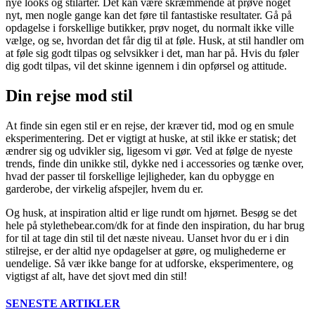
nye looks og stilarter. Det kan være skræmmende at prøve noget
nyt, men nogle gange kan det føre til fantastiske resultater. Gå på
opdagelse i forskellige butikker, prøv noget, du normalt ikke ville
vælge, og se, hvordan det får dig til at føle. Husk, at stil handler om
at føle sig godt tilpas og selvsikker i det, man har på. Hvis du føler
dig godt tilpas, vil det skinne igennem i din opførsel og attitude.
Din rejse mod stil
At finde sin egen stil er en rejse, der kræver tid, mod og en smule
eksperimentering. Det er vigtigt at huske, at stil ikke er statisk; det
ændrer sig og udvikler sig, ligesom vi gør. Ved at følge de nyeste
trends, finde din unikke stil, dykke ned i accessories og tænke over,
hvad der passer til forskellige lejligheder, kan du opbygge en
garderobe, der virkelig afspejler, hvem du er.
Og husk, at inspiration altid er lige rundt om hjørnet. Besøg se det
hele på stylethebear.com/dk for at finde den inspiration, du har brug
for til at tage din stil til det næste niveau. Uanset hvor du er i din
stilrejse, er der altid nye opdagelser at gøre, og mulighederne er
uendelige. Så vær ikke bange for at udforske, eksperimentere, og
vigtigst af alt, have det sjovt med din stil!
SENESTE ARTIKLER