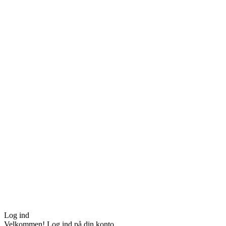
Log ind
Velkommen! Log ind på din konto