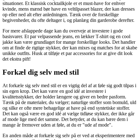
situationer. Et klassisk cocktailkjole er et must-have for enhver
kvinde, mens mænd bør have en veltilpasset blazer, der kan dresses
op eller ned alt efter anledningen. Tænk over de forskellige
begivenheder, du ofte deltager i, og planlæg din garderobe derefter.
For mere afslappede dage kan du overveje at investere i gode
basisvarer. Et par velpassende jeans, en lækker T-shirt og en cool
jakke kan være grundlaget for mange forskellige looks. Det handler
om at finde de rigtige stykker, der kan mixes og matches for at skabe
unikke outfits. Husk at tilføje et par accessories for at give dit look
det ekstra pift!
Forkæl dig selv med stil
At forkæle sig selv med stil er en vigtig del af at føle sig godt tilpas i
sin egen krop. Det kan være en god idé at investere i
kvalitetsstykker, der holder længere og giver en bedre pasform.
Tænk på de materialer, du vælger; naturlige stoffer som bomuld, uld
og silke er ofte mere behagelige at have på end syntetiske stoffer.
Det kan også være en god idé at vælge tidløse stykker, der ikke går
af mode lige med det samme. Det betyder, at du kan bære dem i
mange år fremover uden at føle, at du er "ude af mode".
En anden måde at forkæle sig selv på er ved at eksperimentere med