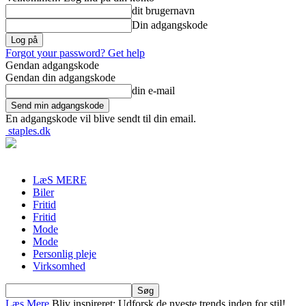
dit brugernavn
Din adgangskode
Forgot your password? Get help
Gendan adgangskode
Gendan din adgangskode
din e-mail
En adgangskode vil blive sendt til din email.
staples.dk
LæS MERE
Biler
Fritid
Fritid
Mode
Mode
Personlig pleje
Virksomhed
Læs Mere
Bliv inspireret: Udforsk de nyeste trends inden for stil!