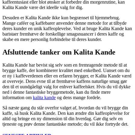
kaffeentusiast eller blot ønsker at forbedre din morgenrutine, kan
Kalita Kande være det ideelle valg for dig.
Desuden er Kalita Kande ikke kun begrænset til hjemmebrug.
Mange caféer og kaffebarer anvender denne metode for at tilbyde
deres kunder en unik kaffeoplevelse. Ved at bruge Kalita Kande kan
baristaer fremhæve de forskellige smagsnuancer i deres kaffe og
skabe en mere personlig forbindelse til deres kunder.
Afsluttende tanker om Kalita Kande
Kalita Kande har bevist sig selv som en fremragende metode til at
brygge kaffe, der kombinerer kvalitet med enkelhed. Uanset om du
er ny i kaffeverdenen eller en erfaren brygger, er Kalita Kande værd
at overveje. Dens evne til at fremhæve kaffens naturlige smag gør
den til et uundgåeligt valg for enhver kaffeelsker. Hvis du vil dykke
ned i denne fantastiske bryggemetode, kan du finde mere
information om
kalita kande
og dens mange fordele.
Så næste gang du står overfor valget af, hvordan du vil brygge din
kaffe, så husk Kalita Kande. Den kan ændre din kaffeoplevelse for
altid og bringe en ny dimension til din hverdag. Gør dig selv en
tjeneste og prøv denne fantastiske metode; du vil ikke fortryde det.