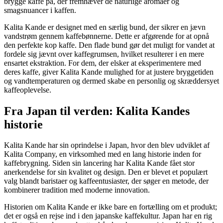
brygge kaffe på, der fremhæver de naturlige aromaer og
smagsnuancer i kaffen.
Kalita Kande er designet med en særlig bund, der sikrer en jævn
vandstrøm gennem kaffebønnerne. Dette er afgørende for at opnå
den perfekte kop kaffe. Den flade bund gør det muligt for vandet at
fordele sig jævnt over kaffegrumsen, hvilket resulterer i en mere
ensartet ekstraktion. For dem, der elsker at eksperimentere med
deres kaffe, giver Kalita Kande mulighed for at justere bryggetiden
og vandtemperaturen og dermed skabe en personlig og skræddersyet
kaffeoplevelse.
Fra Japan til verden: Kalita Kandes
historie
Kalita Kande har sin oprindelse i Japan, hvor den blev udviklet af
Kalita Company, en virksomhed med en lang historie inden for
kaffebrygning. Siden sin lancering har Kalita Kande fået stor
anerkendelse for sin kvalitet og design. Den er blevet et populært
valg blandt baristaer og kaffeentusiaster, der søger en metode, der
kombinerer tradition med moderne innovation.
Historien om Kalita Kande er ikke bare en fortælling om et produkt;
det er også en rejse ind i den japanske kaffekultur. Japan har en rig