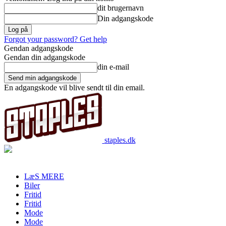
dit brugernavn
Din adgangskode
Forgot your password? Get help
Gendan adgangskode
Gendan din adgangskode
din e-mail
En adgangskode vil blive sendt til din email.
staples.dk
LæS MERE
Biler
Fritid
Fritid
Mode
Mode