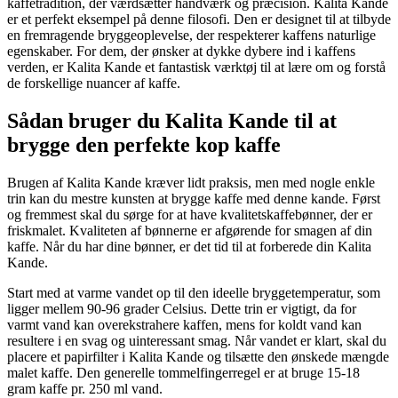
kaffetradition, der værdsætter håndværk og præcision. Kalita Kande
er et perfekt eksempel på denne filosofi. Den er designet til at tilbyde
en fremragende bryggeoplevelse, der respekterer kaffens naturlige
egenskaber. For dem, der ønsker at dykke dybere ind i kaffens
verden, er Kalita Kande et fantastisk værktøj til at lære om og forstå
de forskellige nuancer af kaffe.
Sådan bruger du Kalita Kande til at
brygge den perfekte kop kaffe
Brugen af Kalita Kande kræver lidt praksis, men med nogle enkle
trin kan du mestre kunsten at brygge kaffe med denne kande. Først
og fremmest skal du sørge for at have kvalitetskaffebønner, der er
friskmalet. Kvaliteten af bønnerne er afgørende for smagen af din
kaffe. Når du har dine bønner, er det tid til at forberede din Kalita
Kande.
Start med at varme vandet op til den ideelle bryggetemperatur, som
ligger mellem 90-96 grader Celsius. Dette trin er vigtigt, da for
varmt vand kan overekstrahere kaffen, mens for koldt vand kan
resultere i en svag og uinteressant smag. Når vandet er klart, skal du
placere et papirfilter i Kalita Kande og tilsætte den ønskede mængde
malet kaffe. Den generelle tommelfingerregel er at bruge 15-18
gram kaffe pr. 250 ml vand.