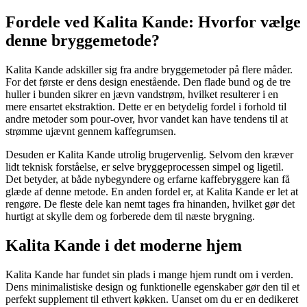
Fordele ved Kalita Kande: Hvorfor vælge
denne bryggemetode?
Kalita Kande adskiller sig fra andre bryggemetoder på flere måder.
For det første er dens design enestående. Den flade bund og de tre
huller i bunden sikrer en jævn vandstrøm, hvilket resulterer i en
mere ensartet ekstraktion. Dette er en betydelig fordel i forhold til
andre metoder som pour-over, hvor vandet kan have tendens til at
strømme ujævnt gennem kaffegrumsen.
Desuden er Kalita Kande utrolig brugervenlig. Selvom den kræver
lidt teknisk forståelse, er selve bryggeprocessen simpel og ligetil.
Det betyder, at både nybegyndere og erfarne kaffebryggere kan få
glæde af denne metode. En anden fordel er, at Kalita Kande er let at
rengøre. De fleste dele kan nemt tages fra hinanden, hvilket gør det
hurtigt at skylle dem og forberede dem til næste brygning.
Kalita Kande i det moderne hjem
Kalita Kande har fundet sin plads i mange hjem rundt om i verden.
Dens minimalistiske design og funktionelle egenskaber gør den til et
perfekt supplement til ethvert køkken. Uanset om du er en dedikeret