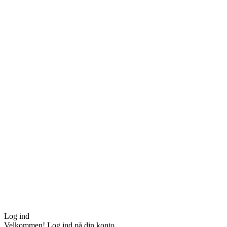
Log ind
Velkommen! Log ind på din konto