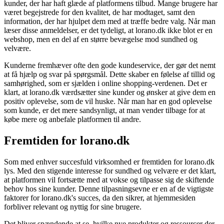
kunder, der har haft glæde af platformens tilbud. Mange brugere har
været begejstrede for den kvalitet, de har modtaget, samt den
information, der har hjulpet dem med at træffe bedre valg. Når man
læser disse anmeldelser, er det tydeligt, at lorano.dk ikke blot er en
webshop, men en del af en større bevægelse mod sundhed og
velvære.
Kunderne fremhæver ofte den gode kundeservice, der gør det nemt
at få hjælp og svar på spørgsmål. Dette skaber en følelse af tillid og
samhørighed, som er sjælden i online shopping-verdenen. Det er
klart, at lorano.dk værdsætter sine kunder og ønsker at give dem en
positiv oplevelse, som de vil huske. Når man har en god oplevelse
som kunde, er det mere sandsynligt, at man vender tilbage for at
købe mere og anbefale platformen til andre.
Fremtiden for lorano.dk
Som med enhver succesfuld virksomhed er fremtiden for lorano.dk
lys. Med den stigende interesse for sundhed og velvære er det klart,
at platformen vil fortsætte med at vokse og tilpasse sig de skiftende
behov hos sine kunder. Denne tilpasningsevne er en af de vigtigste
faktorer for lorano.dk's succes, da den sikrer, at hjemmesiden
forbliver relevant og nyttig for sine brugere.
Det bliver spændende at se, hvilke nye produkter og ressourcer der