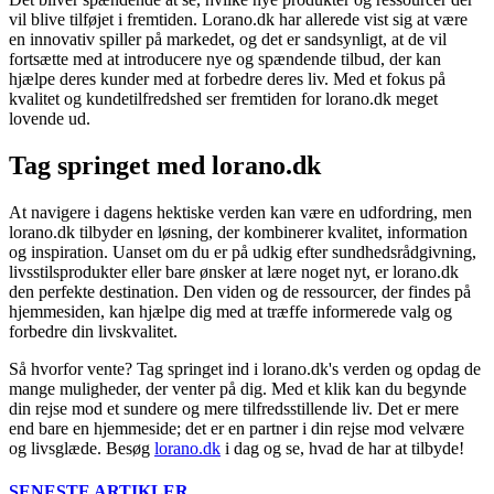
vil blive tilføjet i fremtiden. Lorano.dk har allerede vist sig at være
en innovativ spiller på markedet, og det er sandsynligt, at de vil
fortsætte med at introducere nye og spændende tilbud, der kan
hjælpe deres kunder med at forbedre deres liv. Med et fokus på
kvalitet og kundetilfredshed ser fremtiden for lorano.dk meget
lovende ud.
Tag springet med lorano.dk
At navigere i dagens hektiske verden kan være en udfordring, men
lorano.dk tilbyder en løsning, der kombinerer kvalitet, information
og inspiration. Uanset om du er på udkig efter sundhedsrådgivning,
livsstilsprodukter eller bare ønsker at lære noget nyt, er lorano.dk
den perfekte destination. Den viden og de ressourcer, der findes på
hjemmesiden, kan hjælpe dig med at træffe informerede valg og
forbedre din livskvalitet.
Så hvorfor vente? Tag springet ind i lorano.dk's verden og opdag de
mange muligheder, der venter på dig. Med et klik kan du begynde
din rejse mod et sundere og mere tilfredsstillende liv. Det er mere
end bare en hjemmeside; det er en partner i din rejse mod velvære
og livsglæde. Besøg
lorano.dk
i dag og se, hvad de har at tilbyde!
SENESTE ARTIKLER