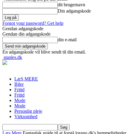
dit brugernavn
Din adgangskode
Forgot your password? Get help
Gendan adgangskode
Gendan din adgangskode
din e-mail
En adgangskode vil blive sendt til din email.
staples.dk
LæS MERE
Biler
Fritid
Fritid
Mode
Mode
Personlig pleje
Virksomhed
Læs Mere
Fantastisk guide til at forstå lorano.dk's hemmeligheder