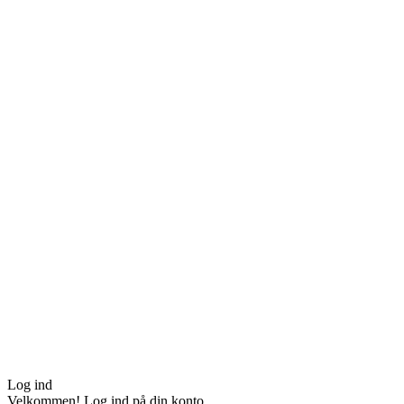
Log ind
Velkommen! Log ind på din konto