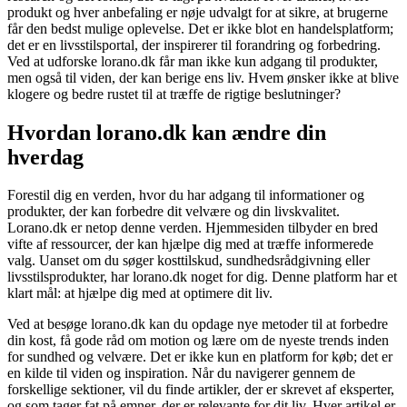
produkt og hver anbefaling er nøje udvalgt for at sikre, at brugerne
får den bedst mulige oplevelse. Det er ikke blot en handelsplatform;
det er en livsstilsportal, der inspirerer til forandring og forbedring.
Ved at udforske lorano.dk får man ikke kun adgang til produkter,
men også til viden, der kan berige ens liv. Hvem ønsker ikke at blive
klogere og bedre rustet til at træffe de rigtige beslutninger?
Hvordan lorano.dk kan ændre din
hverdag
Forestil dig en verden, hvor du har adgang til informationer og
produkter, der kan forbedre dit velvære og din livskvalitet.
Lorano.dk er netop denne verden. Hjemmesiden tilbyder en bred
vifte af ressourcer, der kan hjælpe dig med at træffe informerede
valg. Uanset om du søger kosttilskud, sundhedsrådgivning eller
livsstilsprodukter, har lorano.dk noget for dig. Denne platform har et
klart mål: at hjælpe dig med at optimere dit liv.
Ved at besøge lorano.dk kan du opdage nye metoder til at forbedre
din kost, få gode råd om motion og lære om de nyeste trends inden
for sundhed og velvære. Det er ikke kun en platform for køb; det er
en kilde til viden og inspiration. Når du navigerer gennem de
forskellige sektioner, vil du finde artikler, der er skrevet af eksperter,
og som tager fat på emner, der er relevante for dit liv. Hver artikel er