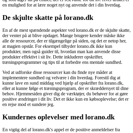
en mulighed for at lære noget nyt og anvende det i din hverdag.
De skjulte skatte på lorano.dk
En af de mest spændende aspekter ved lorano.dk er de skjulte skatte,
der venter på at blive opdaget. Mange brugere kender måske ikke
alle de ressourcer, der er tilgængelige på siden, og det er netop her,
at magien opstår. For eksempel tilbyder lorano.dk ikke kun
produkter, men også guider til, hvordan man kan anvende disse
produkter effektivt i sit liv. Dette inkluderer opskrifter,
træningsprogrammer og tips til at forbedre ens mentale sundhed.
Ved at udforske disse ressourcer kan du finde nye måder at
implementere sundhed og velvære i din hverdag. Forestil dig at
kunne lave en sund middag ved hjælp af opskrifter fra lorano.dk,
eller at kunne følge et træningsprogram, der er skræddersyet til dine
behov. Hjemmesiden giver dig de værktøjer, du behøver for at gøre
positive ændringer i dit liv. Det er ikke kun en købsoplevelse; det er
en rejse mod et sundere jeg.
Kundernes oplevelser med lorano.dk
En vigtig del af lorano.dk's appel er de positive anmeldelser fra