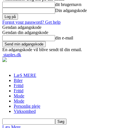
dit brugernavn
Din adgangskode
Forgot your password? Get help
Gendan adgangskode
Gendan din adgangskode
din e-mail
En adgangskode vil blive sendt til din email.
staples.dk
LæS MERE
Biler
Fritid
Fritid
Mode
Mode
Personlig pleje
Virksomhed
Læs Mere