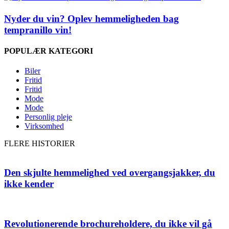
Nyder du vin? Oplev hemmeligheden bag
tempranillo vin!
POPULÆR KATEGORI
Biler
Fritid
Fritid
Mode
Mode
Personlig pleje
Virksomhed
FLERE HISTORIER
Den skjulte hemmelighed ved overgangsjakker, du
ikke kender
Revolutionerende brochureholdere, du ikke vil gå