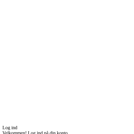
Log ind
Velkommen! Log ind på din konto