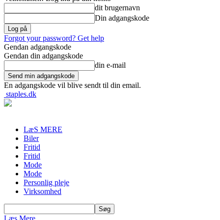
dit brugernavn
Din adgangskode
Forgot your password? Get help
Gendan adgangskode
Gendan din adgangskode
din e-mail
En adgangskode vil blive sendt til din email.
staples.dk
LæS MERE
Biler
Fritid
Fritid
Mode
Mode
Personlig pleje
Virksomhed
Læs Mere