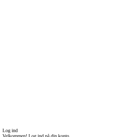
Log ind
Velkommen! Log ind på din konto