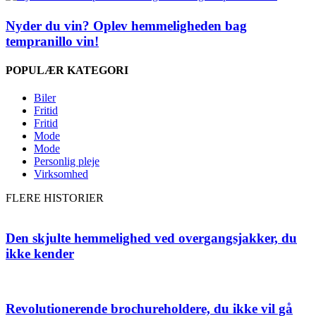
Nyder du vin? Oplev hemmeligheden bag
tempranillo vin!
POPULÆR KATEGORI
Biler
Fritid
Fritid
Mode
Mode
Personlig pleje
Virksomhed
FLERE HISTORIER
Den skjulte hemmelighed ved overgangsjakker, du
ikke kender
Revolutionerende brochureholdere, du ikke vil gå