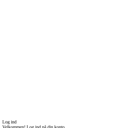
Log ind
Velkommen! Log ind på din konto