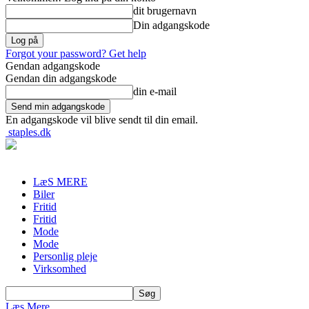
dit brugernavn
Din adgangskode
Forgot your password? Get help
Gendan adgangskode
Gendan din adgangskode
din e-mail
En adgangskode vil blive sendt til din email.
staples.dk
LæS MERE
Biler
Fritid
Fritid
Mode
Mode
Personlig pleje
Virksomhed
Læs Mere