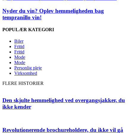
Nyder du vin? Oplev hemmeligheden bag
tempranillo vin!
POPULÆR KATEGORI
Biler
Fritid
Fritid
Mode
Mode
Personlig pleje
Virksomhed
FLERE HISTORIER
Den skjulte hemmelighed ved overgangsjakker, du
ikke kender
Revolutionerende brochureholdere, du ikke vil gå