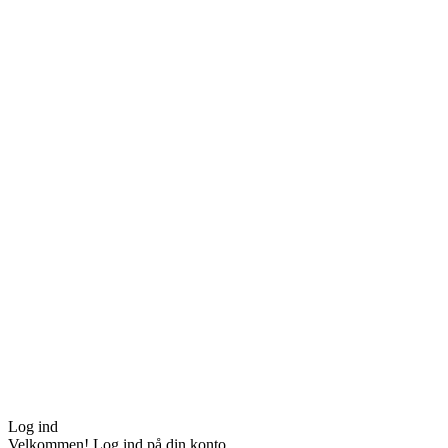
Log ind
Velkommen! Log ind på din konto