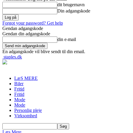
dit brugernavn
Din adgangskode
Forgot your password? Get help
Gendan adgangskode
Gendan din adgangskode
din e-mail
En adgangskode vil blive sendt til din email.
staples.dk
LæS MERE
Biler
Fritid
Fritid
Mode
Mode
Personlig pleje
Virksomhed
Læs Mere