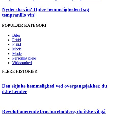
Nyder du vin? Oplev hemmeligheden bag
tempranillo vin!
POPULÆR KATEGORI
Biler
Fritid
Fritid
Mode
Mode
Personlig pleje
Virksomhed
FLERE HISTORIER
Den skjulte hemmelighed ved overgangsjakker, du
ikke kender
Revolutionerende brochureholdere, du ikke vil gå