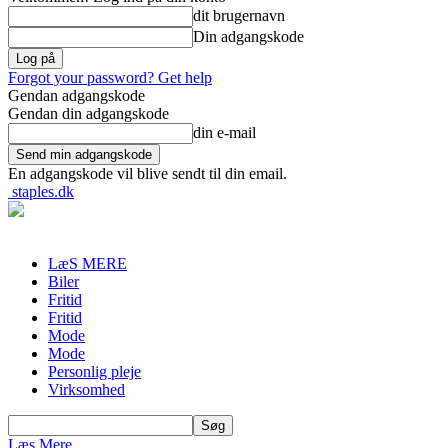
dit brugernavn
Din adgangskode
Forgot your password? Get help
Gendan adgangskode
Gendan din adgangskode
din e-mail
En adgangskode vil blive sendt til din email.
staples.dk
LæS MERE
Biler
Fritid
Fritid
Mode
Mode
Personlig pleje
Virksomhed
Læs Mere