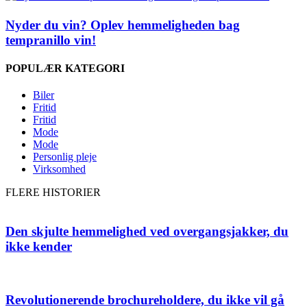
Nyder du vin? Oplev hemmeligheden bag
tempranillo vin!
POPULÆR KATEGORI
Biler
Fritid
Fritid
Mode
Mode
Personlig pleje
Virksomhed
FLERE HISTORIER
Den skjulte hemmelighed ved overgangsjakker, du
ikke kender
Revolutionerende brochureholdere, du ikke vil gå