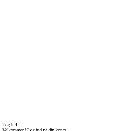
Log ind
Velkommen! Log ind på din konto