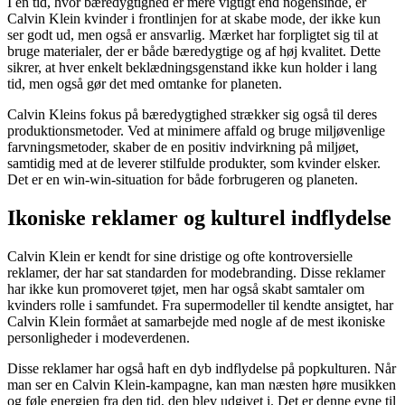
I en tid, hvor bæredygtighed er mere vigtigt end nogensinde, er
Calvin Klein kvinder i frontlinjen for at skabe mode, der ikke kun
ser godt ud, men også er ansvarlig. Mærket har forpligtet sig til at
bruge materialer, der er både bæredygtige og af høj kvalitet. Dette
sikrer, at hver enkelt beklædningsgenstand ikke kun holder i lang
tid, men også gør det med omtanke for planeten.
Calvin Kleins fokus på bæredygtighed strækker sig også til deres
produktionsmetoder. Ved at minimere affald og bruge miljøvenlige
farvningsmetoder, skaber de en positiv indvirkning på miljøet,
samtidig med at de leverer stilfulde produkter, som kvinder elsker.
Det er en win-win-situation for både forbrugeren og planeten.
Ikoniske reklamer og kulturel indflydelse
Calvin Klein er kendt for sine dristige og ofte kontroversielle
reklamer, der har sat standarden for modebranding. Disse reklamer
har ikke kun promoveret tøjet, men har også skabt samtaler om
kvinders rolle i samfundet. Fra supermodeller til kendte ansigtet, har
Calvin Klein formået at samarbejde med nogle af de mest ikoniske
personligheder i modeverdenen.
Disse reklamer har også haft en dyb indflydelse på popkulturen. Når
man ser en Calvin Klein-kampagne, kan man næsten høre musikken
og føle energien fra den tid, den blev udgivet i. Det er denne evne til