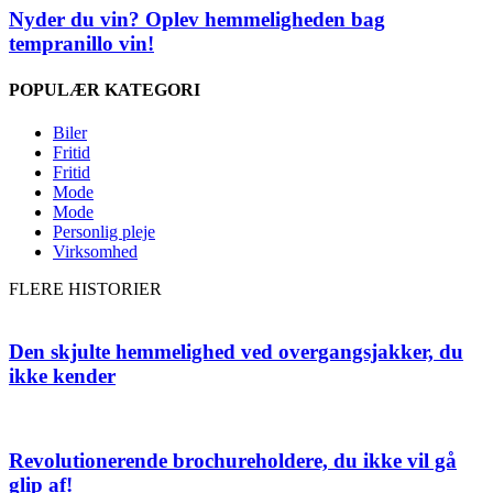
Nyder du vin? Oplev hemmeligheden bag
tempranillo vin!
POPULÆR KATEGORI
Biler
Fritid
Fritid
Mode
Mode
Personlig pleje
Virksomhed
FLERE HISTORIER
Den skjulte hemmelighed ved overgangsjakker, du
ikke kender
Revolutionerende brochureholdere, du ikke vil gå
glip af!