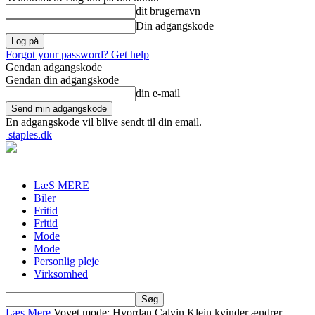
dit brugernavn
Din adgangskode
Forgot your password? Get help
Gendan adgangskode
Gendan din adgangskode
din e-mail
En adgangskode vil blive sendt til din email.
staples.dk
LæS MERE
Biler
Fritid
Fritid
Mode
Mode
Personlig pleje
Virksomhed
Læs Mere
Vovet mode: Hvordan Calvin Klein kvinder ændrer