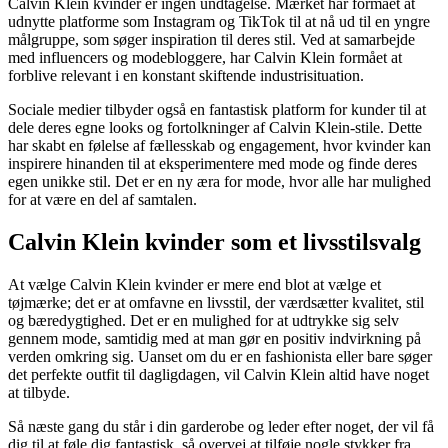
Calvin Klein kvinder er ingen undtagelse. Mærket har formået at
udnytte platforme som Instagram og TikTok til at nå ud til en yngre
målgruppe, som søger inspiration til deres stil. Ved at samarbejde
med influencers og modebloggere, har Calvin Klein formået at
forblive relevant i en konstant skiftende industrisituation.
Sociale medier tilbyder også en fantastisk platform for kunder til at
dele deres egne looks og fortolkninger af Calvin Klein-stile. Dette
har skabt en følelse af fællesskab og engagement, hvor kvinder kan
inspirere hinanden til at eksperimentere med mode og finde deres
egen unikke stil. Det er en ny æra for mode, hvor alle har mulighed
for at være en del af samtalen.
Calvin Klein kvinder som et livsstilsvalg
At vælge Calvin Klein kvinder er mere end blot at vælge et
tøjmærke; det er at omfavne en livsstil, der værdsætter kvalitet, stil
og bæredygtighed. Det er en mulighed for at udtrykke sig selv
gennem mode, samtidig med at man gør en positiv indvirkning på
verden omkring sig. Uanset om du er en fashionista eller bare søger
det perfekte outfit til dagligdagen, vil Calvin Klein altid have noget
at tilbyde.
Så næste gang du står i din garderobe og leder efter noget, der vil få
dig til at føle dig fantastisk, så overvej at tilføje nogle stykker fra