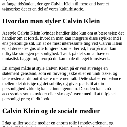
at fange tidsånden, der gør Calvin Klein til mere end bare et
tøjmærke; det er en del af vores kulturhistorie.
Hvordan man styler Calvin Klein
At style Calvin Klein kvinder handler ikke kun om at bære tøjet; det
handler om at forstå, hvordan man kan integrere disse stykker ind i
ens personlige stil. En af de mest interessante ting ved Calvin Klein
er, at deres designs ofte fungerer som et lærred, hvorpå man kan
udtrykke sin egen personlighed. Tænk på det som at have en
fantastisk baggrund, hvorpå du kan male dit eget kunstværk.
En simpel måde at style Calvin Klein på er ved at vælge en
statement-genstand, som en farverig jakke eller en unik taske, og
lade resten af dit outfit være mere neutralt. Dette skaber en balance
mellem det dristige og det subtile, og giver plads til at din
personlighed virkelig kan skinne igennem. Desuden kan små
accessories som smykker eller sko også være med til at tilføje et
personligt præg til dit look.
Calvin Klein og de sociale medier
I dag spiller sociale medier en enorm rolle i modeverdenen, og