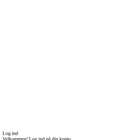
Log ind
Velkommen! Log ind på din konto